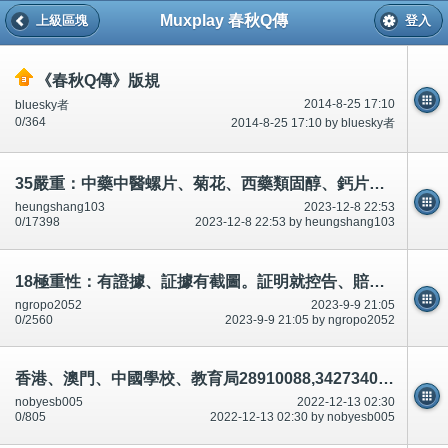
Muxplay 春秋Q傳
上級區塊
登入
《春秋Q傳》版規
2014-8-25 17:10
bluesky者
0/364
2014-8-25 17:10 by bluesky者
35嚴重：中藥中醫螺片、菊花、西藥類固醇、鈣片等,可驅寒、不老抗體防毒、顏面顏射、養顏等？意見?
heungshang103
2023-12-8 22:53
0/17398
2023-12-8 22:53 by heungshang103
18極重性：有證據、証據有截圖。証明就控告、賠償、盡量離開香港.
ngropo2052
2023-9-9 21:05
0/2560
2023-9-9 21:05 by ngropo2052
香港、澳門、中國學校、教育局28910088,34273401,28926270有份車禍殺人.(說話前後不一)串通,合謀,論壇/討論區有講有說
nobyesb005
2022-12-13 02:30
0/805
2022-12-13 02:30 by nobyesb005