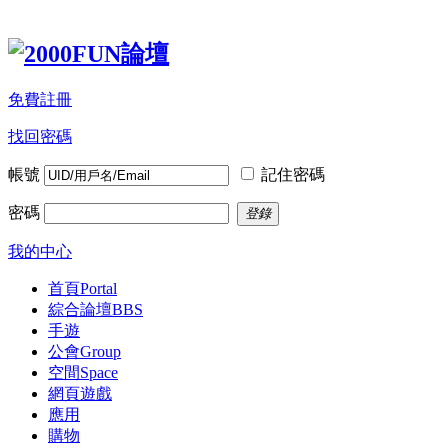
免費註冊
找回密碼
帳號
記住密碼
密碼
登錄
我的中心
首頁
Portal
綜合論壇
BBS
手遊
公會
Group
空間
Space
網頁遊戲
應用
購物