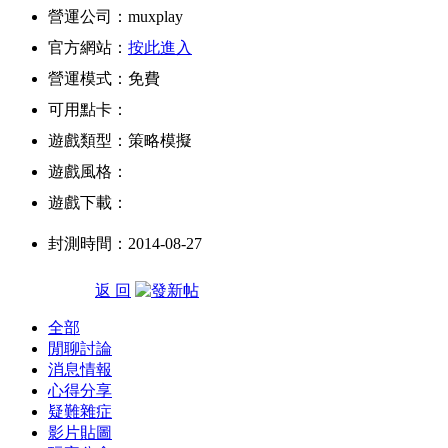
營運公司：muxplay
官方網站：
按此進入
營運模式：免費
可用點卡：
遊戲類型：策略模擬
遊戲風格：
遊戲下載：
封測時間：2014-08-27
返 回
全部
閒聊討論
消息情報
心得分享
疑難雜症
影片貼圖