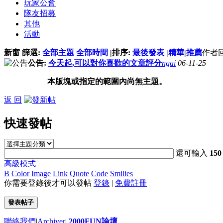
玩家公會
隊友招募
其他
活動
新窗
篩選:
全部主題
全部時間
|
排序:
最後發表
|
精華
|
推薦
作者
公告:
今天起,可以對你喜歡的文章評分
ngai
06-11-25
本版塊或指定的範圍內尚無主題。
返 回
快速發帖
還可輸入
150
高級模式
B
Color
Image
Link
Quote
Code
Smilies
你需要登錄後才可以發帖
登錄
|
免費註冊
發表帖子
聯絡我們
|
Archiver
|
2000FUN論壇