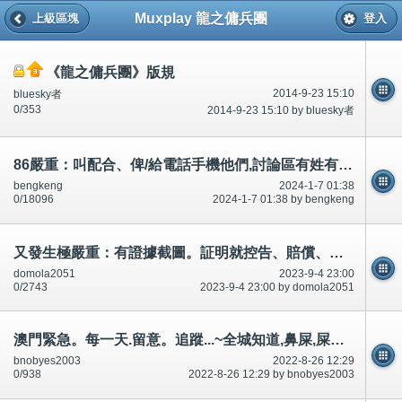
Muxplay 龍之傭兵團
上級區塊
登入
《龍之傭兵團》版規
2014-9-23 15:10
bluesky者
0/353
2014-9-23 15:10 by bluesky者
86嚴重：叫配合、俾/給電話手機他們,討論區有姓有電話有份之一、回收/收翻...
bengkeng
2024-1-7 01:38
0/18096
2024-1-7 01:38 by bengkeng
又發生極嚴重：有證據截圖。証明就控告、賠償、盡量離開香港,又不處理/唔處理。騙財騙色,緊急
domola2051
2023-9-4 23:00
0/2743
2023-9-4 23:00 by domola2051
澳門緊急。每一天.留意。追蹤...~全城知道,鼻屎,屎等等。不可/唔可以升職。升職之後~承認狗撚、臭化閪、本地雞
bnobyes2003
2022-8-26 12:29
0/938
2022-8-26 12:29 by bnobyes2003