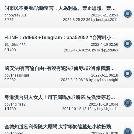
叫市民不要看/唔睇留言，人為利益。禁止思想、禁足(禁止外出、行街)感覺~第2
bnobyes2011
2022-8-21 23:53
3/831
2022-8-25 22:36 by bnobyes2011
+LINE：dd963 +Telegram：aaa52052 #台灣叫小姐 #台中叫小姐 #台北叫小姐 #高雄叫小姐 #新竹叫小姐 #台南叫小姐 #彰化叫小
2022-4-16 02:56
叫小姐dd963
0/1490
2022-4-16 02:56 by 叫小姐dd963
國安法/有言論自由~有沒有犯法?侮辱罪?肖像權讚靚法?哥們啊～曾國城、吳宗憲、胡瓜、屈中恒及兒女們
boy14ssss4girl
2022-3-11 06:18
0/2032
2022-3-11 06:18 by boy14ssss4girl
粤港澳台男人女人上司下屬喎,知?將來,先洗澡等老公放工回來大屌閪,大字等於賓周陰莖短小扮勁-公開
boy14girls12
2021-10-18 10:44
1/1739
2021-10-18 13:12 by boy14girls11
全城知道宏利保險大屌閪,大字等於陰莖短小軟扮勁,廉署公安38975536推銷,一威二死,唔去死
boy14pboy
2021-9-16 18:28