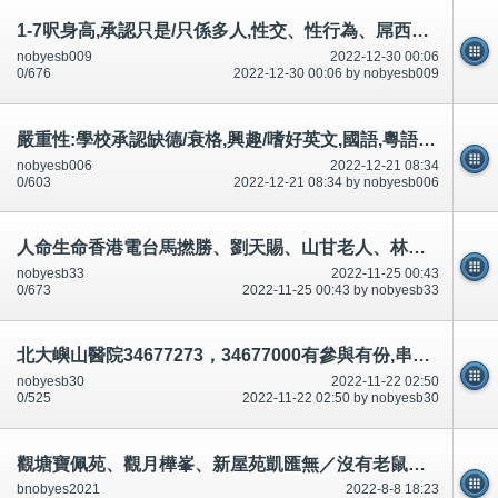
1-7呎身高,承認只是/只係多人,性交、性行為、屌西都需要穿著警察制服多人!否則無得有型！
nobyesb009
2022-12-30 00:06
0/676
2022-12-30 00:06 by nobyesb009
嚴重性:學校承認缺德/衰格,興趣/嗜好英文,國語,粵語書寫聆聽說話等等都錯,集體罷教？證明？取消舊生聚會
nobyesb006
2022-12-21 08:34
0/603
2022-12-21 08:34 by nobyesb006
人命生命香港電台馬撚勝、劉天賜、山甘老人、林超榮、曾繁光等等,預先/預知有人死？串通?承認,說話前後不一
nobyesb33
2022-11-25 00:43
0/673
2022-11-25 00:43 by nobyesb33
北大嶼山醫院34677273，34677000有參與有份,串通、合謀車禍殺人？論壇/討論區有講有說
nobyesb30
2022-11-22 02:50
0/525
2022-11-22 02:50 by nobyesb30
觀塘寶佩苑、觀月樺峯、新屋苑凱匯無／沒有老鼠等等？看到／睇到爬上大廈，原來爬上大廈。短片相片。
bnobyes2021
2022-8-8 18:23