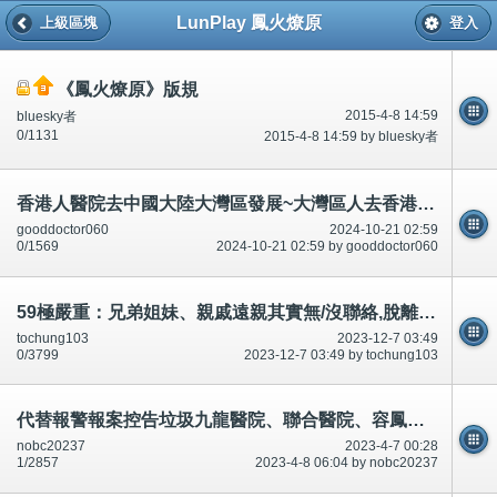
LunPlay 鳳火燎原
上級區塊
登入
《鳳火燎原》版規
2015-4-8 14:59
bluesky者
0/1131
2015-4-8 14:59 by bluesky者
香港人醫院去中國大陸大灣區發展~大灣區人去香港取西經(吸收經驗/學習)。好害怕/好驚?贈醫施藥～不如全世界？
gooddoctor060
2024-10-21 02:59
0/1569
2024-10-21 02:59 by gooddoctor060
59極嚴重：兄弟姐妹、親戚遠親其實無/沒聯絡,脫離關係，死了經過。告/控告-公開
tochung103
2023-12-7 03:49
0/3799
2023-12-7 03:49 by tochung103
代替報警報案控告垃圾九龍醫院、聯合醫院、容鳳書診所。承認多次合謀犯法犯罪。
nobc20237
2023-4-7 00:28
1/2857
2023-4-8 06:04 by nobc20237