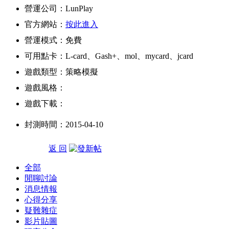
營運公司：LunPlay
官方網站：
按此進入
營運模式：免費
可用點卡：L-card、Gash+、mol、mycard、jcard
遊戲類型：策略模擬
遊戲風格：
遊戲下載：
封測時間：2015-04-10
返 回
全部
閒聊討論
消息情報
心得分享
疑難雜症
影片貼圖