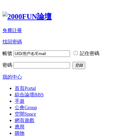
免費註冊
找回密碼
帳號
記住密碼
密碼
登錄
我的中心
首頁
Portal
綜合論壇
BBS
手遊
公會
Group
空間
Space
網頁遊戲
應用
購物