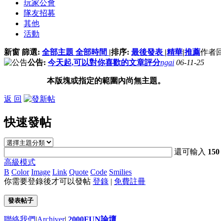
玩家公會
隊友招募
其他
活動
新窗
篩選:
全部主題
全部時間
|
排序:
最後發表
|
精華
|
推薦
作者
公告:
今天起,可以對你喜歡的文章評分
ngai
06-11-25
本版塊或指定的範圍內尚無主題。
返 回
快速發帖
還可輸入
150
高級模式
B
Color
Image
Link
Quote
Code
Smilies
你需要登錄後才可以發帖
登錄
|
免費註冊
發表帖子
聯絡我們
|
Archiver
|
2000FUN論壇