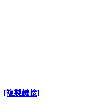
[複製鏈接]