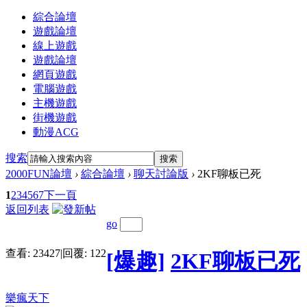
綜合論壇
遊戲論壇
線上遊戲
遊戲論壇
網頁遊戲
電腦遊戲
主機遊戲
街機遊戲
動漫ACG
搜索
搜索
2000FUN論壇
›
綜合論壇
›
聊天討論版
›
2KF聊板已死
1
2
3
4
5
6
7
下一頁
返回列表
go
查看:
23427
|
回覆:
122
[爆趣]
2KF聊板已死
樂瘋天下