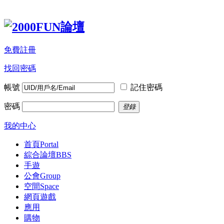
免費註冊
找回密碼
帳號
記住密碼
密碼
登錄
我的中心
首頁
Portal
綜合論壇
BBS
手遊
公會
Group
空間
Space
網頁遊戲
應用
購物