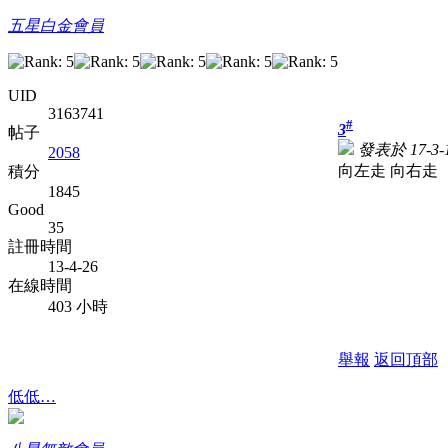
五星白金會員
UID
3163741
#
3
帖子
發表於 17-3-1
2058
向左走 向右走
積分
1845
Good
35
註冊時間
13-4-26
在線時間
403 小時
舉報
返回頂部
低低…