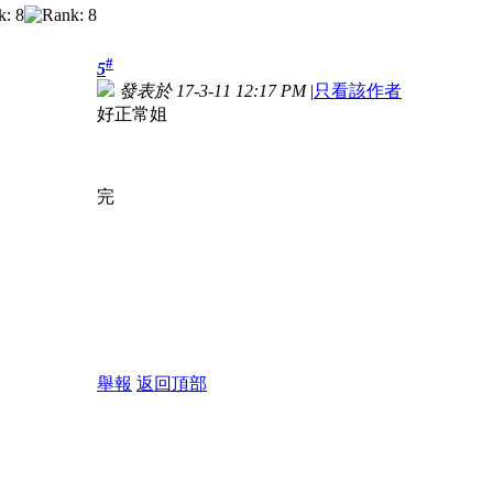
#
5
發表於 17-3-11 12:17 PM
|
只看該作者
好正常姐
完
舉報
返回頂部