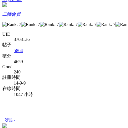
二轉會員
UID
3703136
帖子
5864
積分
4659
Good
240
註冊時間
14-9-9
在線時間
1047 小時
_呀K~