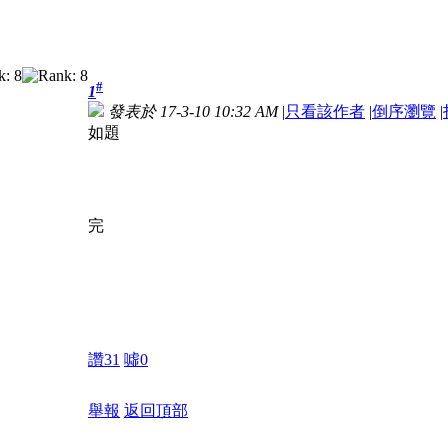
#
1
發表於 17-3-10 10:32 AM
|
只看該作者
|
倒序瀏覽
|
如題
完
讚
31
噓
0
舉報
返回頂部