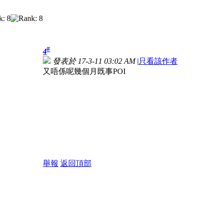
#
4
發表於 17-3-11 03:02 AM
|
只看該作者
又唔係呢幾個月既事POI
舉報
返回頂部