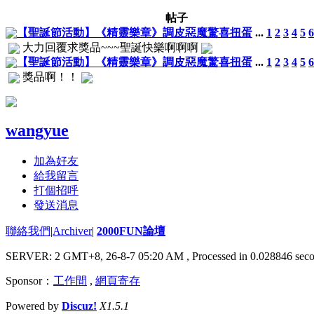
帖子
【聖誕節活動】《精靈樂章》調皮惡魔驚喜扭蛋
...
1
2
3
4
5
6
大力回覆求獎品~~~聖誕快樂啊啊啊
【聖誕節活動】《精靈樂章》調皮惡魔驚喜扭蛋
...
1
2
3
4
5
6
獎品啊！！
wangyue
加為好友
給我留言
打個招呼
發送消息
聯絡我們
|
Archiver
|
2000FUN論壇
SERVER: 2 GMT+8, 26-8-7 05:20 AM
, Processed in 0.028846 seco
Sponsor：
工作間
,
網頁寄存
Powered by
Discuz!
X1.5.1