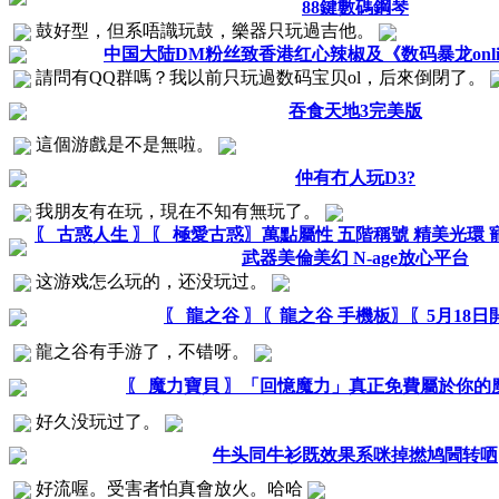
88鍵數碼鋼琴
鼓好型，但系唔識玩鼓，樂器只玩過吉他。
中国大陆DM粉丝致香港红心辣椒及《数码暴龙onli
請問有QQ群嗎？我以前只玩過数码宝贝ol，后來倒閉了。
吞食天地3完美版
這個游戲是不是無啦。
仲有冇人玩D3?
我朋友有在玩，現在不知有無玩了。
〖 古惑人生 〗〖 極愛古惑〗萬點屬性 五階稱號 精美光環 
武器美倫美幻 N-age放心平台
这游戏怎么玩的，还没玩过。
〖 龍之谷 〗〖龍之谷 手機板〗〖5月18日
龍之谷有手游了，不错呀。
〖 魔力寶貝 〗「回憶魔力」真正免費屬於你的
好久没玩过了。
牛头同牛衫既效果系咪掉撚鸠閪转哂
好流喔。受害者怕真會放火。哈哈