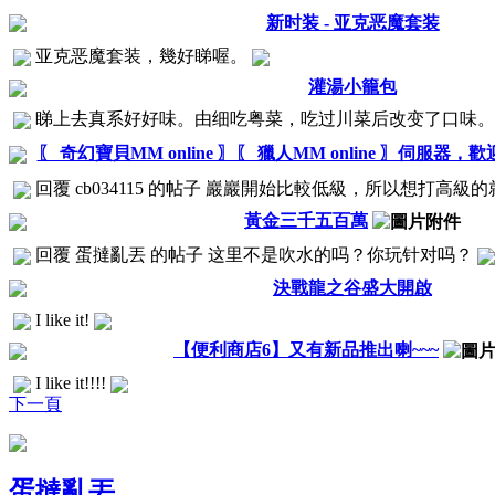
新时装 - 亚克恶魔套装
亚克恶魔套装，幾好睇喔。
灌湯小籠包
睇上去真系好好味。由细吃粤菜，吃过川菜后改变了口味
〖 奇幻寶貝MM online 〗〖 獵人MM online 〗伺服器，
回覆 cb034115 的帖子 巖巖開始比較低級，所以想打高
黃金三千五百萬
回覆 蛋撻亂丟 的帖子 这里不是吹水的吗？你玩针对吗？
決戰龍之谷盛大開啟
I like it!
【便利商店6】又有新品推出喇~~~
I like it!!!!
下一頁
蛋撻亂丟