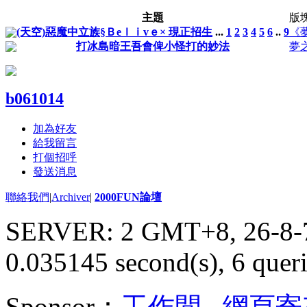
主題
版
(天空)惡魔中立族§Ｂeｌｉvｅ× 現正招生
...
1
2
3
4
5
6
..
9
《
打冰島暗王吾會俾小怪打的妙法
夢
b061014
加為好友
給我留言
打個招呼
發送消息
聯絡我們
|
Archiver
|
2000FUN論壇
SERVER: 2 GMT+8, 26-8-
0.035145 second(s), 6 queri
Sponsor：
工作間
,
網頁寄