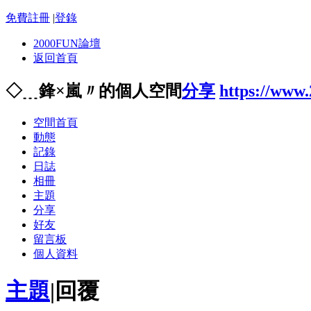
免費註冊
|
登錄
2000FUN論壇
返回首頁
◇﹍鋒×嵐〃的個人空間
分享
https://www
空間首頁
動態
記錄
日誌
相冊
主題
分享
好友
留言板
個人資料
主題
|
回覆