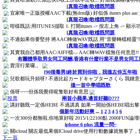
[真龍召喚]歌檔既問題
宜家唯一正版授權AAC下載(無drm版) 好似係 itunes plus aac 如
[真龍召喚]歌檔既問題
咁樣既話:用ITUNES擷取 1. 打開itunes -> 按左上角 -> 顯示
[真龍召喚]歌檔既問題
不過如果你要堅持 將AAC轉做WAV既話 用"音樂轉檔精靈"吧
[真龍召喚]歌檔既問題
其實我自己都用AAC/AIFF檔-.- AAC轉WAV檔無任何意思
有團體爭取男女同工同酬,香港有什麼行業不是男女同工同酬
賣淫行業囉.。
[90後毒男]終於買到你啦，我搵左你五年啦
兒歌都玩升頻呀? 不過比起カードキャプターさくら 我鍾意港版
搵一首中學唱既歌
係呀~~~但係我覺得呢隻歌好有意思
兩首小蘋果,邊首好聽D???
講好聽既一定係HEBE 不過講真 如果一開始係HEBE唱出黎
個新年活動好爽
...
1
2
3
4
5
6
一次300分都無啦,你地算好啦 2015/1/22100點 2000FUN論壇積
iphone 6 plus 流量一問~
關icloud 關左最低果個ICloud drive使用行動數據就無事
下一頁