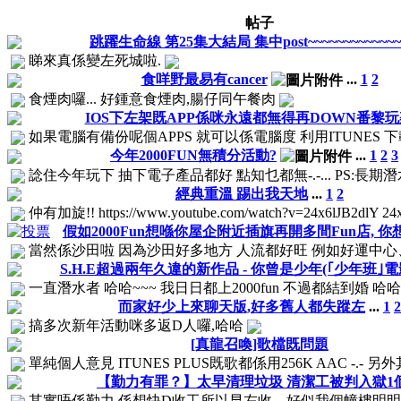
帖子
跳躍生命線 第25集大結局 集中post~~~~~~~~~~~~~
睇來真係變左死城啦.
食咩野最易有cancer
...
1
2
食煙肉囉... 好鍾意食煙肉,腸仔同午餐肉
IOS下左架既APP係咪永遠都無得再DOWN番黎玩
如果電腦有備份呢個APPS 就可以係電腦度 利用ITUNES 
今年2000FUN無積分活動?
...
1
2
3
諗住今年玩下 抽下電子產品都好 點知乜都無-.-... PS:長期潛水20
經典重溫 踢出我天地
...
1
2
仲有加旋!! https://www.youtube.com/watch?v=24x6lJB2dlY 24x
假如2000Fun想喺你屋企附近插旗再開多間Fun店, 你
當然係沙田啦 因為沙田好多地方 人流都好旺 例如好運中心
S.H.E超過兩年久違的新作品 - 你曾是少年(｢少年班｣
一直潛水者 哈哈~~~ 我日日都上2000fun 不過都結到婚 哈哈 
而家好少上來聊天版,好多舊人都失蹤左
...
1
2
搞多次新年活動咪多返D人囉,哈哈
[真龍召喚]歌檔既問題
單純個人意見 ITUNES PLUS既歌都係用256K AAC -.- 另外
【勤力有罪？】太早清理垃圾 清潔工被判入獄1
其實唔係勤力,係想快D收工所以早左收... 好似我個幢樓明明話8