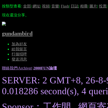
按類型查看:
全部
|
網址
|
視頻
|
音樂
|
Flash
|
日誌
|
相冊
|
圖片
|
投票
|
現在還沒分享。
gundambird
加為好友
給我留言
打個招呼
發送消息
聯絡我們
|
Archiver
|
2000FUN論壇
SERVER: 2 GMT+8, 26-8-
0.018286 second(s), 4 queri
Sponsor：
工作間
,
網頁寄