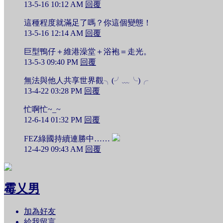
13-5-16 10:12 AM
回覆
這種程度就滿足了嗎？你這個變態！
13-5-16 12:14 AM
回覆
巨型鴨仔＋維港澡堂＋浴袍＝走光。
13-5-3 09:40 PM
回覆
無法與他人共享世界觀╮(╯﹏╰)╭
13-4-22 03:28 PM
回覆
忙啊忙~_~
12-6-14 01:32 PM
回覆
FEZ綠國持續連勝中……
12-4-29 09:43 AM
回覆
霉乂男
加為好友
給我留言