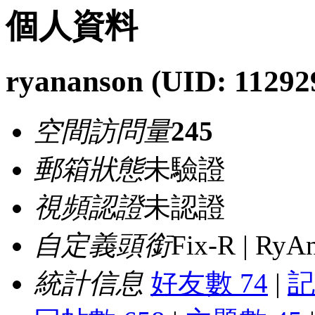
個人資料
ryananson
(UID: 11292
空間訪問量
245
郵箱狀態
未驗證
視頻認證
未認證
自定義頭銜
Fix-R | RyA
統計信息
好友數 74
|
記