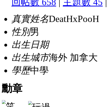
回帖數 658
|
主題數 45
|
真實姓名
DeatHxPooH
性別
男
出生日期
出生城市
海外 加拿大
學歷
中學
勳章