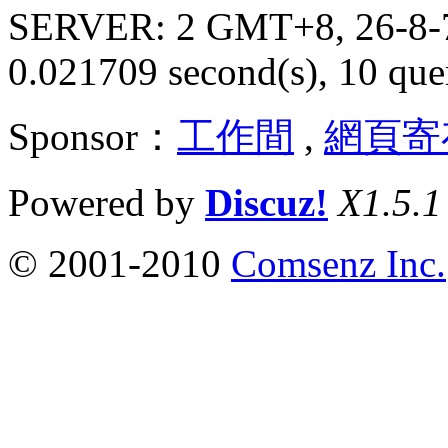
SERVER: 2 GMT+8, 26-8-
0.021709 second(s), 10 quer
Sponsor：
工作間
,
網頁寄
Powered by
Discuz!
X1.5.1
© 2001-2010
Comsenz Inc.