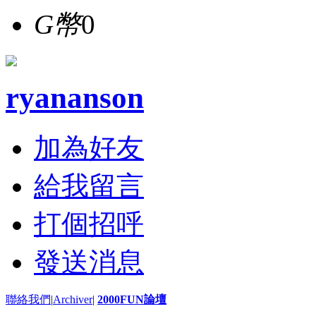
G幣
0
ryananson
加為好友
給我留言
打個招呼
發送消息
聯絡我們
|
Archiver
|
2000FUN論壇