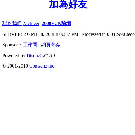
加為好友
聯絡我們
|
Archiver
|
2000FUN論壇
SERVER: 2 GMT+8, 26-8-8 06:57 PM
, Processed in 0.012990 seco
Sponsor：
工作間
,
網頁寄存
Powered by
Discuz!
X1.5.1
© 2001-2010
Comsenz Inc.