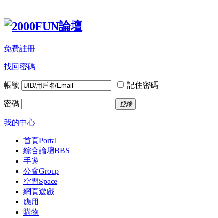
免費註冊
找回密碼
帳號
記住密碼
密碼
登錄
我的中心
首頁
Portal
綜合論壇
BBS
手遊
公會
Group
空間
Space
網頁遊戲
應用
購物