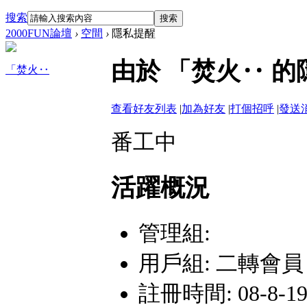
搜索
搜索
2000FUN論壇
›
空間
›
隱私提醒
由於 「焚火‥ 
「焚火‥
查看好友列表
|
加為好友
|
打個招呼
|
發送
番工中
活躍概況
管理組:
用戶組:
二轉會員
註冊時間: 08-8-19 