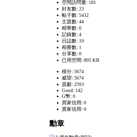
空間訪問量: 181
好友數: 23
帖子數: 5432
主題數: 44
精華數: 0
記錄數: 4
日誌數: 19
相冊數: 1
分享數: 0
已用空間: 895 KB
積分: 5674
威望: 5674
貢獻: 2593
Good: 142
G幣: 0
買家信用: 0
賣家信用: 0
勳章