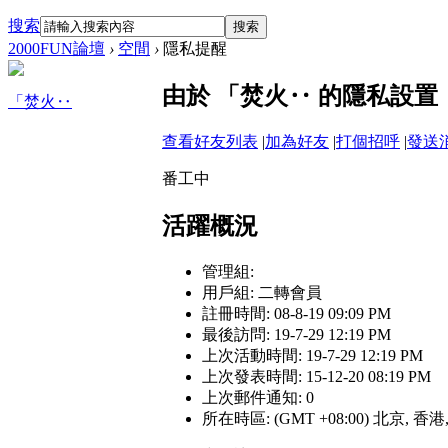
搜索
搜索
2000FUN論壇
›
空間
›
隱私提醒
由於 「焚火‥ 的隱私設
「焚火‥
查看好友列表
|
加為好友
|
打個招呼
|
發送
番工中
活躍概況
管理組:
用戶組:
二轉會員
註冊時間: 08-8-19 09:09 PM
最後訪問: 19-7-29 12:19 PM
上次活動時間: 19-7-29 12:19 PM
上次發表時間: 15-12-20 08:19 PM
上次郵件通知: 0
所在時區: (GMT +08:00) 北京, 香