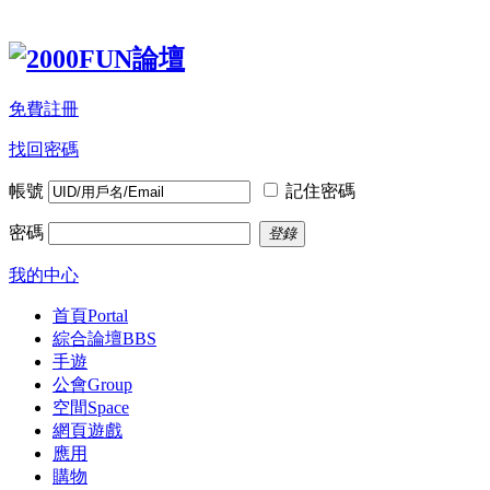
免費註冊
找回密碼
帳號
記住密碼
密碼
登錄
我的中心
首頁
Portal
綜合論壇
BBS
手遊
公會
Group
空間
Space
網頁遊戲
應用
購物