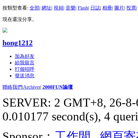
按類型查看:
全部
|
網址
|
視頻
|
音樂
|
Flash
|
日誌
|
相冊
|
圖片
|
投票
|
現在還沒分享。
hong1212
加為好友
給我留言
打個招呼
發送消息
聯絡我們
|
Archiver
|
2000FUN論壇
SERVER: 2 GMT+8, 26-8-
0.010177 second(s), 4 queri
Sponsor：
工作間
,
網頁寄