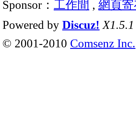
Sponsor：
工作間
,
網頁寄
Powered by
Discuz!
X1.5.1
© 2001-2010
Comsenz Inc.