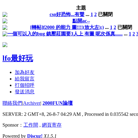
主題
cso好恐怖...有聲
...
1
2
已關閉
點開ac--
[轉帖]f2000 的能力 圖!!!!(放大左):)
...
1
2
已關閉
一個可以入的bug 鎮壓莊園要3人上 有圖 呢次係真......
...
1
2
lfo最好玩
加為好友
給我留言
打個招呼
發送消息
聯絡我們
|
Archiver
|
2000FUN論壇
SERVER: 2 GMT+8, 26-8-7 04:29 AM
, Processed in 0.035542 seco
Sponsor：
工作間
,
網頁寄存
Powered by
Discuz!
X1.5.1