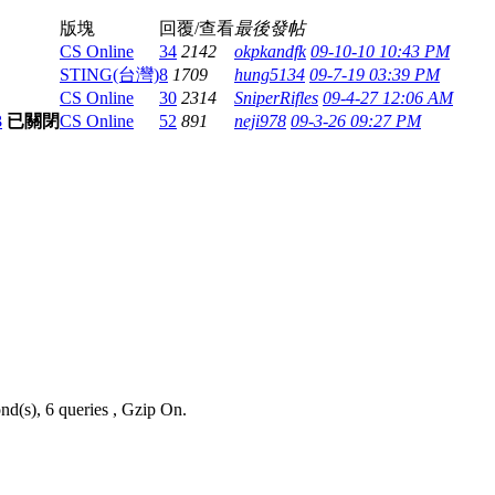
版塊
回覆/查看
最後發帖
CS Online
34
2142
okpkandfk
09-10-10 10:43 PM
STING(台灣)
8
1709
hung5134
09-7-19 03:39 PM
CS Online
30
2314
SniperRifles
09-4-27 12:06 AM
3
已關閉
CS Online
52
891
neji978
09-3-26 09:27 PM
nd(s), 6 queries , Gzip On.