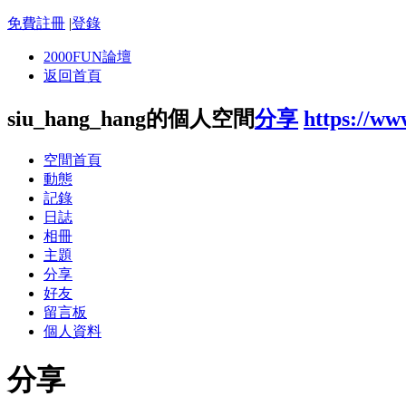
免費註冊
|
登錄
2000FUN論壇
返回首頁
siu_hang_hang的個人空間
分享
https://w
空間首頁
動態
記錄
日誌
相冊
主題
分享
好友
留言板
個人資料
分享