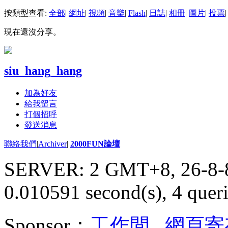
按類型查看:
全部
|
網址
|
視頻
|
音樂
|
Flash
|
日誌
|
相冊
|
圖片
|
投票
|
現在還沒分享。
siu_hang_hang
加為好友
給我留言
打個招呼
發送消息
聯絡我們
|
Archiver
|
2000FUN論壇
SERVER: 2 GMT+8, 26-8-
0.010591 second(s), 4 queri
Sponsor：
工作間
,
網頁寄