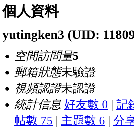
個人資料
yutingken3
(UID: 1180
空間訪問量
5
郵箱狀態
未驗證
視頻認證
未認證
統計信息
好友數 0
|
記錄
帖數 75
|
主題數 6
|
分享