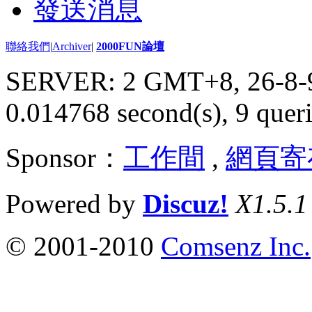
發送消息
聯絡我們
|
Archiver
|
2000FUN論壇
SERVER: 2 GMT+8, 26-8-
0.014768 second(s), 9 queri
Sponsor：
工作間
,
網頁寄
Powered by
Discuz!
X1.5.1
© 2001-2010
Comsenz Inc.