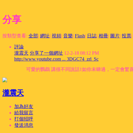
分享
按類型查看:
全部
|
網址
|
視頻
|
音樂
|
Flash
|
日誌
|
相冊
|
圖片
|
投票
|
評論
瀧震天
分享了一個網址
12-2-18 08:12 PM
http://www.youtube.com ... 3DGC74_zrl_Sc
可愛的鸚鵡 講很不同說話1如你未睇過，一定會驚
瀧震天
加為好友
給我留言
打個招呼
發送消息