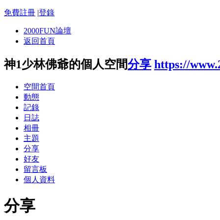
免費註冊
|
登錄
2000FUN論壇
返回首頁
神1少林佛爺的個人空間
分享
https://www
空間首頁
動態
記錄
日誌
相冊
主題
分享
好友
留言板
個人資料
分享