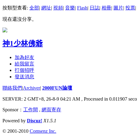
按類型查看:
全部
|
網址
|
視頻
|
音樂
|
Flash
|
日誌
|
相冊
|
圖片
|
投票
|
現在還沒分享。
神1少林佛爺
加為好友
給我留言
打個招呼
發送消息
聯絡我們
|
Archiver
|
2000FUN論壇
SERVER: 2 GMT+8, 26-8-9 04:21 AM
, Processed in 0.011907 seco
Sponsor：
工作間
,
網頁寄存
Powered by
Discuz!
X1.5.1
© 2001-2010
Comsenz Inc.