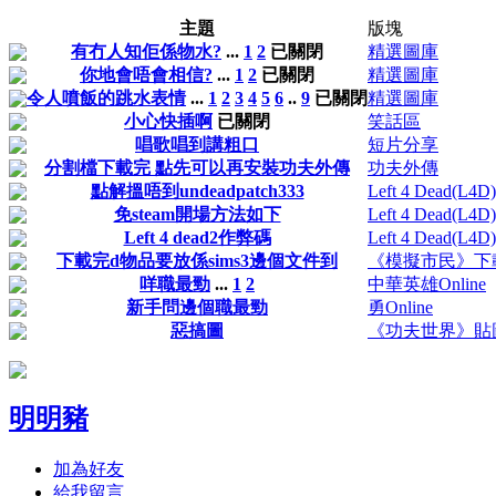
主題
版塊
有冇人知佢係物水?
...
1
2
已關閉
精選圖庫
你地會唔會相信?
...
1
2
已關閉
精選圖庫
令人噴飯的跳水表情
...
1
2
3
4
5
6
..
9
已關閉
精選圖庫
小心快插啊
已關閉
笑話區
唱歌唱到講粗口
短片分享
分割檔下載完 點先可以再安裝功夫外傳
功夫外傳
點解搵唔到undeadpatch333
Left 4 Dead(L4D)
免steam開場方法如下
Left 4 Dead(L4D)
Left 4 dead2作弊碼
Left 4 Dead(L4D)
下載完d物品要放係sims3邊個文件到
《模擬市民》下
咩職最勁
...
1
2
中華英雄Online
新手問邊個職最勁
勇Online
惡搞圖
《功夫世界》貼
明明豬
加為好友
給我留言