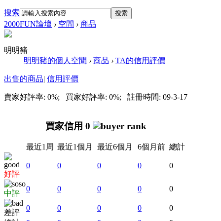
搜索
搜索
2000FUN論壇
›
空間
›
商品
明明豬
明明豬的個人空間
›
商品
›
TA的信用評價
出售的商品
|
信用評價
賣家好評率: 0%; 買家好評率: 0%; 註冊時間: 09-3-17
買家信用 0
最近1周
最近1個月
最近6個月
6個月前
總計
0
0
0
0
0
好評
0
0
0
0
0
中評
0
0
0
0
0
差評