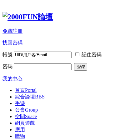
免費註冊
找回密碼
帳號
記住密碼
密碼
登錄
我的中心
首頁
Portal
綜合論壇
BBS
手遊
公會
Group
空間
Space
網頁遊戲
應用
購物