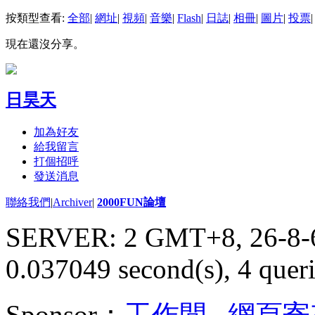
按類型查看:
全部
|
網址
|
視頻
|
音樂
|
Flash
|
日誌
|
相冊
|
圖片
|
投票
|
現在還沒分享。
日昊天
加為好友
給我留言
打個招呼
發送消息
聯絡我們
|
Archiver
|
2000FUN論壇
SERVER: 2 GMT+8, 26-8-
0.037049 second(s), 4 queri
Sponsor：
工作間
,
網頁寄