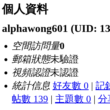
個人資料
alphawong601
(UID: 1
空間訪問量
0
郵箱狀態
未驗證
視頻認證
未認證
統計信息
好友數 0
|
記錄
帖數 139
|
主題數 0
|
分