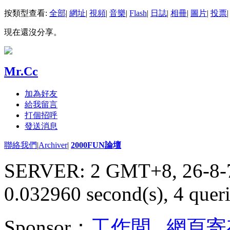
按類型查看:
全部
|
網址
|
視頻
|
音樂
|
Flash
|
日誌
|
相冊
|
圖片
|
投票
|
現在還沒分享。
Mr.Cc
加為好友
給我留言
打個招呼
發送消息
聯絡我們
|
Archiver
|
2000FUN論壇
SERVER: 2 GMT+8, 26-8-
0.032960 second(s), 4 queri
Sponsor：
工作間
,
網頁寄