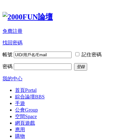
免費註冊
找回密碼
帳號
記住密碼
密碼
登錄
我的中心
首頁
Portal
綜合論壇
BBS
手遊
公會
Group
空間
Space
網頁遊戲
應用
購物