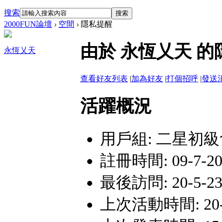
搜索
搜索
2000FUN論壇
›
空間
›
隱私提醒
由於 永恆乂天 
永恆乂天
查看好友列表
|
加為好友
|
打個招呼
|
發送
活躍概況
用戶組:
二星初級
註冊時間: 09-7-20 
最後訪問: 20-5-23 
上次活動時間: 20-5-