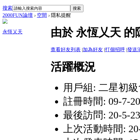
搜索
搜索
2000FUN論壇
›
空間
›
隱私提醒
由於 永恆乂天 
永恆乂天
查看好友列表
|
加為好友
|
打個招呼
|
發送
活躍概況
用戶組:
二星初級
註冊時間: 09-7-20 
最後訪問: 20-5-23 
上次活動時間: 20-5-