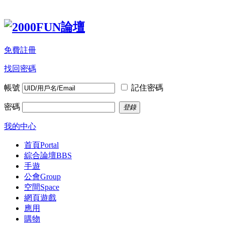
免費註冊
找回密碼
帳號
記住密碼
密碼
登錄
我的中心
首頁
Portal
綜合論壇
BBS
手遊
公會
Group
空間
Space
網頁遊戲
應用
購物