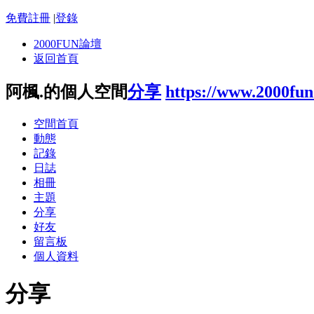
免費註冊
|
登錄
2000FUN論壇
返回首頁
阿楓.的個人空間
分享
https://www.2000fu
空間首頁
動態
記錄
日誌
相冊
主題
分享
好友
留言板
個人資料
分享