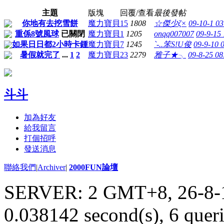
主題
版塊
回覆/查看
最後發帖
你地有去挖雪餅
魔力寶貝
15
1808
☆傑少ζ×
09-10-1 0
重係8號風球
已關閉
魔力寶貝
1
1205
onqq007007
09-9-15
如果日日都2小時卡鍾
魔力寶貝
7
1245
`-..笨S!U俊
09-9-10 
暑假就完了
...
1
2
魔力寶貝
23
2279
雅子★╮
09-8-25 0
斗斗
加為好友
給我留言
打個招呼
發送消息
聯絡我們
|
Archiver
|
2000FUN論壇
SERVER: 2 GMT+8, 26-8-
0.038142 second(s), 6 queri