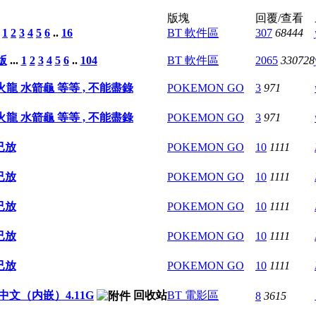
版塊
回覆/查看
.
1
2
3
4
5
6
..
16
BT 軟件區
307
68444
版
...
1
2
3
4
5
6
..
104
BT 軟件區
2065
330728
火龍 水箭龜 等等 , 不能盡錄
POKEMON GO
3
971
火龍 水箭龜 等等 , 不能盡錄
POKEMON GO
3
971
,,,,已放
POKEMON GO
10
1111
,,,,已放
POKEMON GO
10
1111
,,,,已放
POKEMON GO
10
1111
,,,,已放
POKEMON GO
10
1111
,,,,已放
POKEMON GO
10
1111
.AC3中文（内嵌）4.11G
回收站
BT 電影區
8
3615