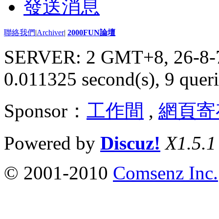
發送消息
聯絡我們
|
Archiver
|
2000FUN論壇
SERVER: 2 GMT+8, 26-8-
0.011325 second(s), 9 queri
Sponsor：
工作間
,
網頁寄
Powered by
Discuz!
X1.5.1
© 2001-2010
Comsenz Inc.