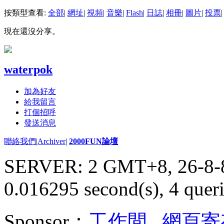
按類型查看:
全部
|
網址
|
視頻
|
音樂
|
Flash
|
日誌
|
相冊
|
圖片
|
投票
|
現在還沒分享。
waterpok
加為好友
給我留言
打個招呼
發送消息
聯絡我們
|
Archiver
|
2000FUN論壇
SERVER: 2 GMT+8, 26-8-
0.016295 second(s), 4 queri
Sponsor：
工作間
,
網頁寄