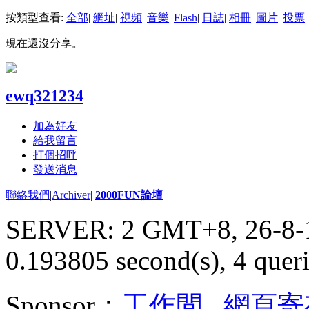
按類型查看:
全部
|
網址
|
視頻
|
音樂
|
Flash
|
日誌
|
相冊
|
圖片
|
投票
|
現在還沒分享。
ewq321234
加為好友
給我留言
打個招呼
發送消息
聯絡我們
|
Archiver
|
2000FUN論壇
SERVER: 2 GMT+8, 26-8-
0.193805 second(s), 4 queri
Sponsor：
工作間
,
網頁寄