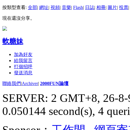
按類型查看:
全部
|
網址
|
視頻
|
音樂
|
Flash
|
日誌
|
相冊
|
圖片
|
投票
|
現在還沒分享。
軟糖妹
加為好友
給我留言
打個招呼
發送消息
聯絡我們
|
Archiver
|
2000FUN論壇
SERVER: 2 GMT+8, 26-8-
0.050144 second(s), 4 queri
Sponsor：
工作間
,
網頁寄