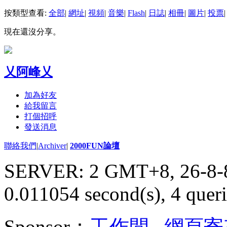
按類型查看:
全部
|
網址
|
視頻
|
音樂
|
Flash
|
日誌
|
相冊
|
圖片
|
投票
|
現在還沒分享。
乂阿峰乂
加為好友
給我留言
打個招呼
發送消息
聯絡我們
|
Archiver
|
2000FUN論壇
SERVER: 2 GMT+8, 26-8-
0.011054 second(s), 4 queri
Sponsor：
工作間
,
網頁寄