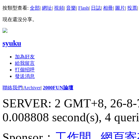
按類型查看:
全部
|
網址
|
視頻
|
音樂
|
Flash
|
日誌
|
相冊
|
圖片
|
投票
|
現在還沒分享。
syuku
加為好友
給我留言
打個招呼
發送消息
聯絡我們
|
Archiver
|
2000FUN論壇
SERVER: 2 GMT+8, 26-8-
0.008808 second(s), 4 queri
Sponsor：
工作間
,
網頁寄