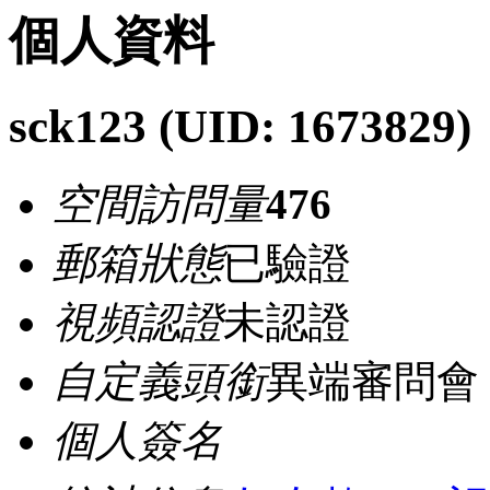
個人資料
sck123
(UID: 1673829)
空間訪問量
476
郵箱狀態
已驗證
視頻認證
未認證
自定義頭銜
異端審問會
個人簽名