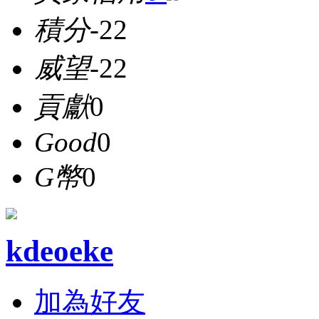
積分
-22
威望
-22
貢獻
0
Good
0
G幣
0
kdeoeke
加為好友