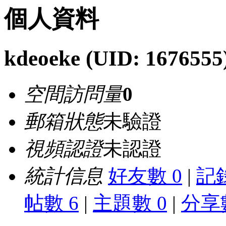
個人資料
kdeoeke
(UID: 1676555
空間訪問量
0
郵箱狀態
未驗證
視頻認證
未認證
統計信息
好友數 0
|
記錄
帖數 6
|
主題數 0
|
分享數