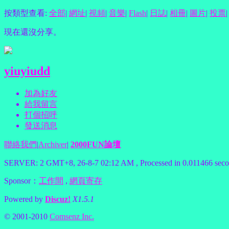
按類型查看:
全部
|
網址
|
視頻
|
音樂
|
Flash
|
日誌
|
相冊
|
圖片
|
投票
|
現在還沒分享。
yiuyiudd
加為好友
給我留言
打個招呼
發送消息
聯絡我們
|
Archiver
|
2000FUN論壇
SERVER: 2 GMT+8, 26-8-7 02:12 AM
, Processed in 0.011466 seco
Sponsor：
工作間
,
網頁寄存
Powered by
Discuz!
X1.5.1
© 2001-2010
Comsenz Inc.