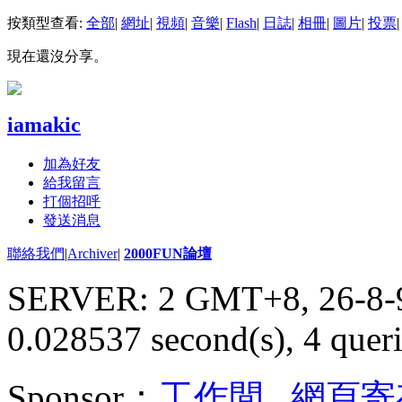
按類型查看:
全部
|
網址
|
視頻
|
音樂
|
Flash
|
日誌
|
相冊
|
圖片
|
投票
|
現在還沒分享。
iamakic
加為好友
給我留言
打個招呼
發送消息
聯絡我們
|
Archiver
|
2000FUN論壇
SERVER: 2 GMT+8, 26-8-
0.028537 second(s), 4 queri
Sponsor：
工作間
,
網頁寄