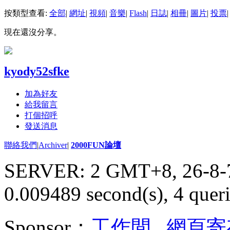
按類型查看:
全部
|
網址
|
視頻
|
音樂
|
Flash
|
日誌
|
相冊
|
圖片
|
投票
|
現在還沒分享。
kyody52sfke
加為好友
給我留言
打個招呼
發送消息
聯絡我們
|
Archiver
|
2000FUN論壇
SERVER: 2 GMT+8, 26-8-
0.009489 second(s), 4 queri
Sponsor：
工作間
,
網頁寄