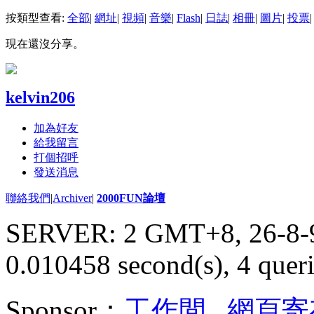
按類型查看:
全部
|
網址
|
視頻
|
音樂
|
Flash
|
日誌
|
相冊
|
圖片
|
投票
|
現在還沒分享。
kelvin206
加為好友
給我留言
打個招呼
發送消息
聯絡我們
|
Archiver
|
2000FUN論壇
SERVER: 2 GMT+8, 26-8-
0.010458 second(s), 4 queri
Sponsor：
工作間
,
網頁寄