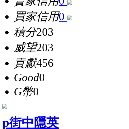
賣家信用
0
買家信用
0
積分
203
威望
203
貢獻
456
Good
0
G幣
0
p街中隱英