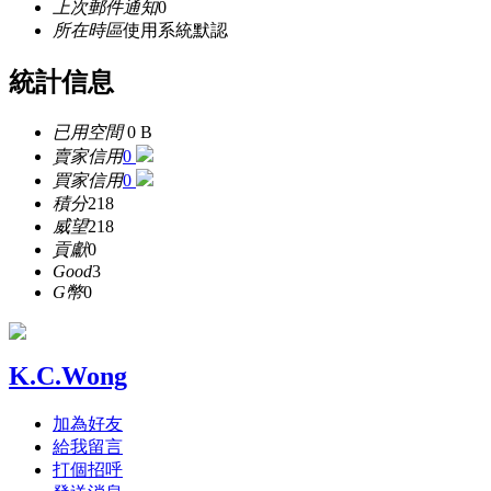
上次郵件通知
0
所在時區
使用系統默認
統計信息
已用空間
0 B
賣家信用
0
買家信用
0
積分
218
威望
218
貢獻
0
Good
3
G幣
0
K.C.Wong
加為好友
給我留言
打個招呼