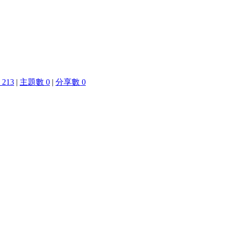
213
|
主題數 0
|
分享數 0