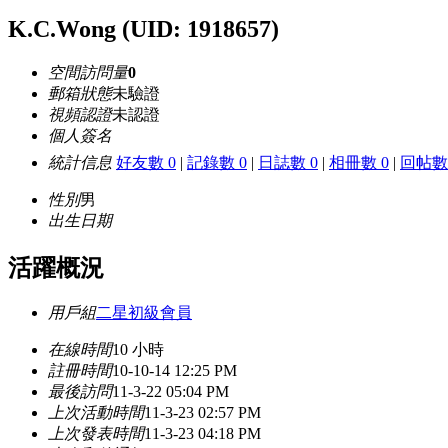
K.C.Wong
(UID: 1918657)
空間訪問量
0
郵箱狀態
未驗證
視頻認證
未認證
個人簽名
統計信息
好友數 0
|
記錄數 0
|
日誌數 0
|
相冊數 0
|
回帖數 
性別
男
出生日期
活躍概況
用戶組
二星初級會員
在線時間
10 小時
註冊時間
10-10-14 12:25 PM
最後訪問
11-3-22 05:04 PM
上次活動時間
11-3-23 02:57 PM
上次發表時間
11-3-23 04:18 PM