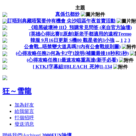
主題
真係乜都炒
訂唔到典藏唔緊要仲有機會 尖沙咀區午夜首賣活動
《暗黑破壞神 III》預購常見問答 (來自官方論壇)
[英雄心得比賽][原創]新老手都適用的遠程Teemo
韓服 9月16日更新 S機00 觀星者的3小強
...
1
2
3
公會戰...唔禁變大道具嗎?(內有公會戰規則圖)
(心得攻略任務2)何為卡2守1說明(補圖最後10秒和5秒)
(心得攻略任務1)最速攻略重高達(新手必看)
[ KTKJ字幕組][BLEACH_死神]1-134
狂～雪龍
加為好友
給我留言
打個招呼
發送消息
聯絡我們
|
Archiver
|
2000FUN論壇