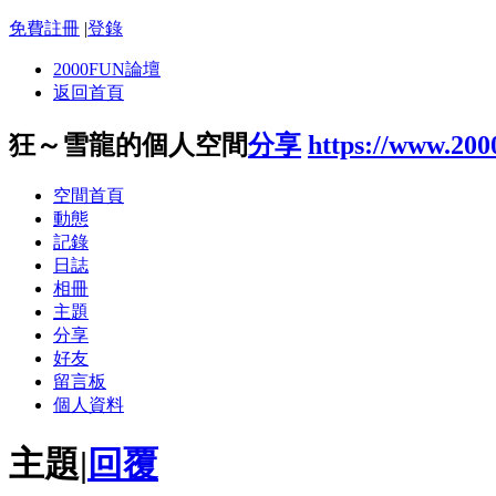
免費註冊
|
登錄
2000FUN論壇
返回首頁
狂～雪龍的個人空間
分享
https://www.200
空間首頁
動態
記錄
日誌
相冊
主題
分享
好友
留言板
個人資料
主題
|
回覆