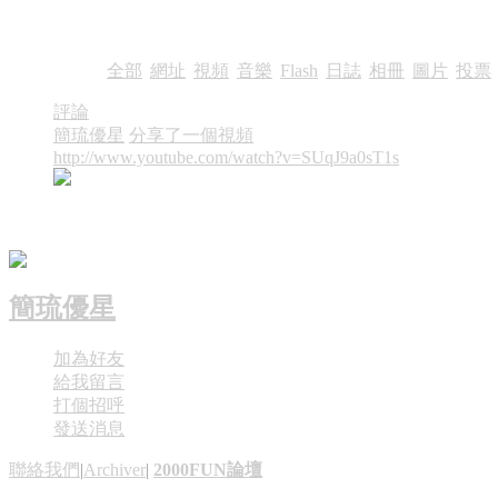
分享
按類型查看:
全部
|
網址
|
視頻
|
音樂
|
Flash
|
日誌
|
相冊
|
圖片
|
投票
|
評論
簡琉優星
分享了一個視頻
11-8-28 09:26 PM
http://www.youtube.com/watch?v=SUqJ9a0sT1s
good?虐殺
簡琉優星
加為好友
給我留言
打個招呼
發送消息
聯絡我們
|
Archiver
|
2000FUN論壇