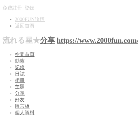
免費註冊
|
登錄
2000FUN論壇
返回首頁
流れる星★
分享
https://www.2000fun.com
空間首頁
動態
記錄
日誌
相冊
主題
分享
好友
留言板
個人資料