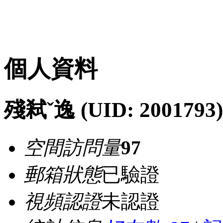
個人資料
殘弒ˇ逸
(UID: 2001793)
空間訪問量
97
郵箱狀態
已驗證
視頻認證
未認證