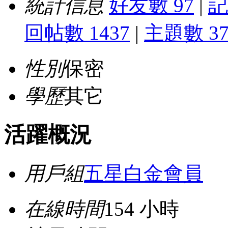
統計信息
好友數 97
|
記
回帖數 1437
|
主題數 3
性別
保密
學歷
其它
活躍概況
用戶組
五星白金會員
在線時間
154 小時