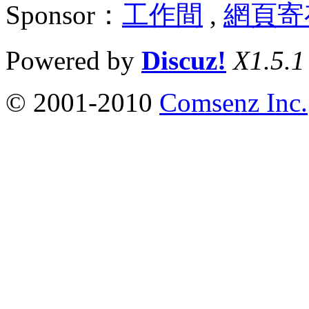
Sponsor：
工作間
,
網頁寄
Powered by
Discuz!
X1.5.1
© 2001-2010
Comsenz Inc.