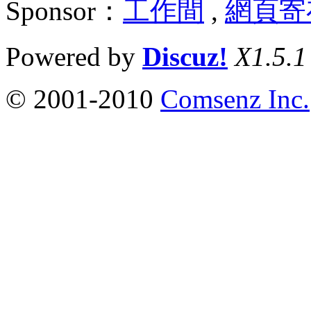
Sponsor：
工作間
,
網頁寄
Powered by
Discuz!
X1.5.1
© 2001-2010
Comsenz Inc.