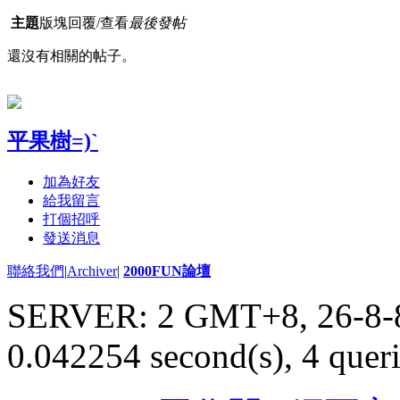
主題
版塊
回覆/查看
最後發帖
還沒有相關的帖子。
平果樹=)`
加為好友
給我留言
打個招呼
發送消息
聯絡我們
|
Archiver
|
2000FUN論壇
SERVER: 2 GMT+8, 26-8-
0.042254 second(s), 4 queri