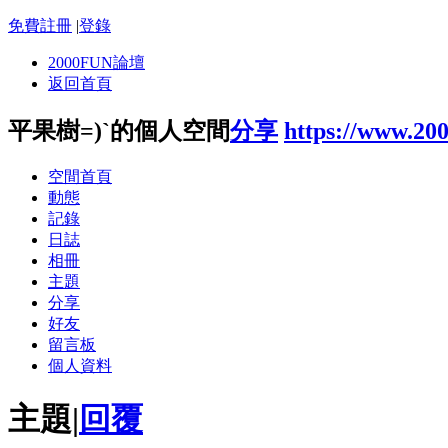
免費註冊
|
登錄
2000FUN論壇
返回首頁
平果樹=)`的個人空間
分享
https://www.20
空間首頁
動態
記錄
日誌
相冊
主題
分享
好友
留言板
個人資料
主題
|
回覆